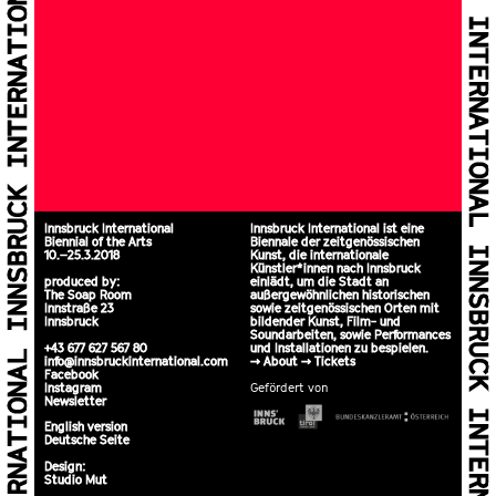
Innsbruck International
Innsbruck International ist eine
Biennial of the Arts
Biennale der zeitgenössischen
10.–25.3.2018
Kunst, die internationale
Künstler*innen nach Innsbruck
produced by:
einlädt, um die Stadt an
The Soap Room
außergewöhnlichen historischen
Innstraße 23
sowie zeitgenössischen Orten mit
Innsbruck
bildender Kunst, Film- und
Soundarbeiten, sowie Performances
+43 677 627 567 80
und Installationen zu bespielen.
info@innsbruckinternational.com
>>
About
>>
Tickets
Facebook
Instagram
Gefördert von
Newsletter
English version
Deutsche Seite
Design:
Studio Mut