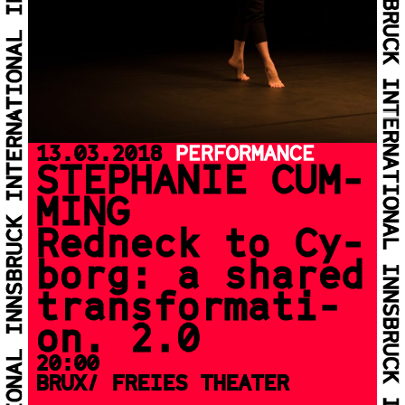
13.03.2018
PERFORMANCE
STE­PHA­NIE CUM­
MING
Redneck to Cy­
borg: a shared
trans­for­ma­ti­
on. 2.0
20:00
BRUX/ FREIES THEATER